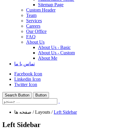
Sitemap Page
Custom Header
Team
Services
Careers
Our Office
FAQ
About Us
About Us - Basic
About Us - Custom
About Me
تماس با ما
Facebook Icon
Linkedin Icon
Twitter Icon
Search Button
Button
Left Sidebar
/
Layouts
/
صفحه ها
Left Sidebar