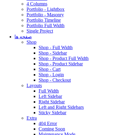
4 Columns
Portfolio - Lightbox
Portfolio - Masonry
Portfolio Timeline
Portfolio Full Width
Single Project
صفحه ها
Shop
Shop - Full Width
Shop - Sidebar
Shop - Product Full Width
Shop - Product Sidebar
Shop - Cart
Shop - Login
Shop - Checkout
Layouts
Full Width
Left Sidebar
Right Sidebar
Left and Right Sidebars
Sticky Sidebar
Extra
404 Error
Coming Soon
Maintenance Mode