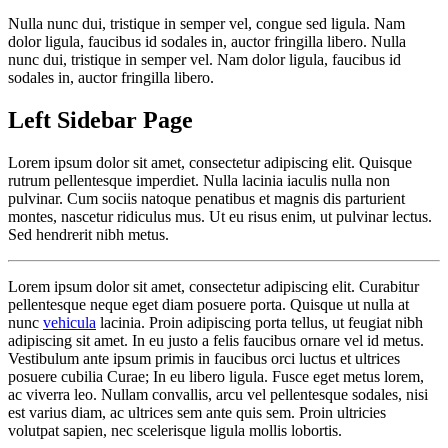
Nulla nunc dui, tristique in semper vel, congue sed ligula. Nam
dolor ligula, faucibus id sodales in, auctor fringilla libero. Nulla
nunc dui, tristique in semper vel. Nam dolor ligula, faucibus id
sodales in, auctor fringilla libero.
Left
Sidebar
Page
Lorem ipsum dolor sit amet, consectetur adipiscing elit. Quisque
rutrum pellentesque imperdiet. Nulla lacinia iaculis nulla non
pulvinar. Cum sociis natoque penatibus et magnis dis parturient
montes, nascetur ridiculus mus. Ut eu risus enim, ut pulvinar lectus.
Sed hendrerit nibh metus.
Lorem ipsum dolor sit amet, consectetur adipiscing elit. Curabitur
pellentesque neque eget diam posuere porta. Quisque ut nulla at
nunc
vehicula
lacinia. Proin adipiscing porta tellus, ut feugiat nibh
adipiscing sit amet. In eu justo a felis faucibus ornare vel id metus.
Vestibulum ante ipsum primis in faucibus orci luctus et ultrices
posuere cubilia Curae; In eu libero ligula. Fusce eget metus lorem,
ac viverra leo. Nullam convallis, arcu vel pellentesque sodales, nisi
est varius diam, ac ultrices sem ante quis sem. Proin ultricies
volutpat sapien, nec scelerisque ligula mollis lobortis.