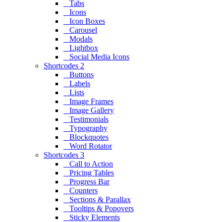
Tabs
Icons
Icon Boxes
Carousel
Modals
Lightbox
Social Media Icons
Shortcodes 2
Buttons
Labels
Lists
Image Frames
Image Gallery
Testimonials
Typography
Blockquotes
Word Rotator
Shortcodes 3
Call to Action
Pricing Tables
Progress Bar
Counters
Sections & Parallax
Tooltips & Popovers
Sticky Elements