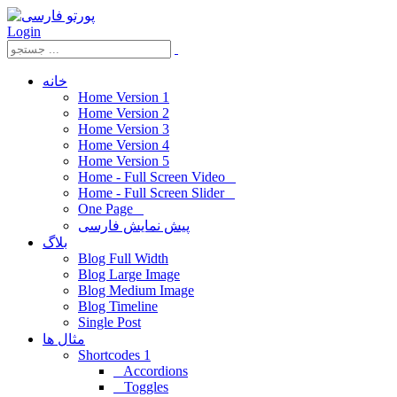
Login
خانه
Home Version 1
Home Version 2
Home Version 3
Home Version 4
Home Version 5
Home - Full Screen Video
Home - Full Screen Slider
One Page
پیش نمایش فارسی
بلاگ
Blog Full Width
Blog Large Image
Blog Medium Image
Blog Timeline
Single Post
مثال ها
Shortcodes 1
Accordions
Toggles