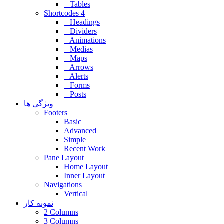
Tables
Shortcodes 4
Headings
Dividers
Animations
Medias
Maps
Arrows
Alerts
Forms
Posts
ویژگی ها
Footers
Basic
Advanced
Simple
Recent Work
Pane Layout
Home Layout
Inner Layout
Navigations
Vertical
نمونه کار
2 Columns
3 Columns