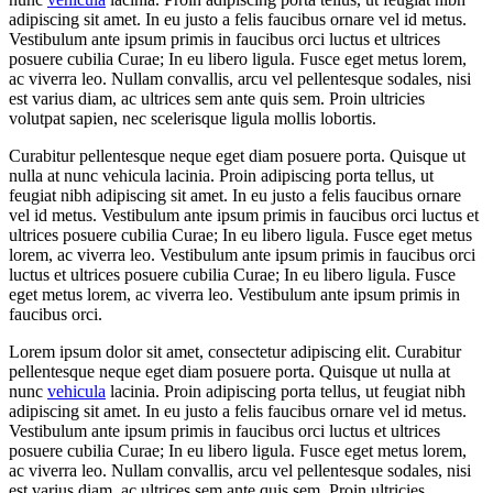
adipiscing sit amet. In eu justo a felis faucibus ornare vel id metus.
Vestibulum ante ipsum primis in faucibus orci luctus et ultrices
posuere cubilia Curae; In eu libero ligula. Fusce eget metus lorem,
ac viverra leo. Nullam convallis, arcu vel pellentesque sodales, nisi
est varius diam, ac ultrices sem ante quis sem. Proin ultricies
volutpat sapien, nec scelerisque ligula mollis lobortis.
Curabitur pellentesque neque eget diam posuere porta. Quisque ut
nulla at nunc vehicula lacinia. Proin adipiscing porta tellus, ut
feugiat nibh adipiscing sit amet. In eu justo a felis faucibus ornare
vel id metus. Vestibulum ante ipsum primis in faucibus orci luctus et
ultrices posuere cubilia Curae; In eu libero ligula. Fusce eget metus
lorem, ac viverra leo. Vestibulum ante ipsum primis in faucibus orci
luctus et ultrices posuere cubilia Curae; In eu libero ligula. Fusce
eget metus lorem, ac viverra leo. Vestibulum ante ipsum primis in
faucibus orci.
Lorem ipsum dolor sit amet, consectetur adipiscing elit. Curabitur
pellentesque neque eget diam posuere porta. Quisque ut nulla at
nunc
vehicula
lacinia. Proin adipiscing porta tellus, ut feugiat nibh
adipiscing sit amet. In eu justo a felis faucibus ornare vel id metus.
Vestibulum ante ipsum primis in faucibus orci luctus et ultrices
posuere cubilia Curae; In eu libero ligula. Fusce eget metus lorem,
ac viverra leo. Nullam convallis, arcu vel pellentesque sodales, nisi
est varius diam, ac ultrices sem ante quis sem. Proin ultricies