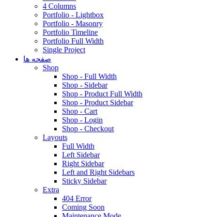
4 Columns
Portfolio - Lightbox
Portfolio - Masonry
Portfolio Timeline
Portfolio Full Width
Single Project
صفحه ها
Shop
Shop - Full Width
Shop - Sidebar
Shop - Product Full Width
Shop - Product Sidebar
Shop - Cart
Shop - Login
Shop - Checkout
Layouts
Full Width
Left Sidebar
Right Sidebar
Left and Right Sidebars
Sticky Sidebar
Extra
404 Error
Coming Soon
Maintenance Mode