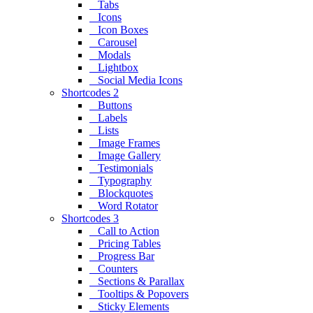
Tabs
Icons
Icon Boxes
Carousel
Modals
Lightbox
Social Media Icons
Shortcodes 2
Buttons
Labels
Lists
Image Frames
Image Gallery
Testimonials
Typography
Blockquotes
Word Rotator
Shortcodes 3
Call to Action
Pricing Tables
Progress Bar
Counters
Sections & Parallax
Tooltips & Popovers
Sticky Elements