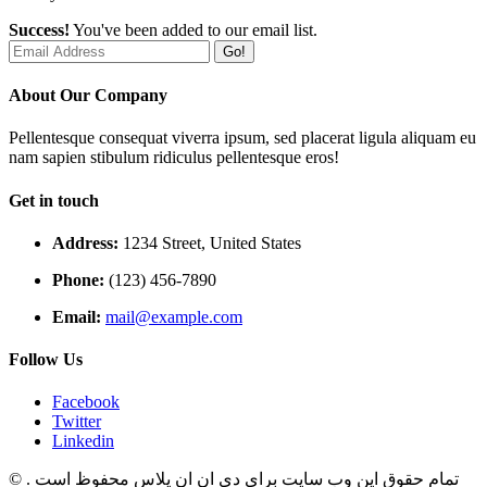
Success!
You've been added to our email list.
Go!
About Our Company
Pellentesque consequat viverra ipsum, sed placerat ligula aliquam eu
nam sapien stibulum ridiculus pellentesque eros!
Get in touch
Address:
1234 Street, United States
Phone:
(123) 456-7890
Email:
mail@example.com
Follow Us
Facebook
Twitter
Linkedin
تمام حقوق این وب سایت برای دی ان ان پلاس محفوظ است .
©