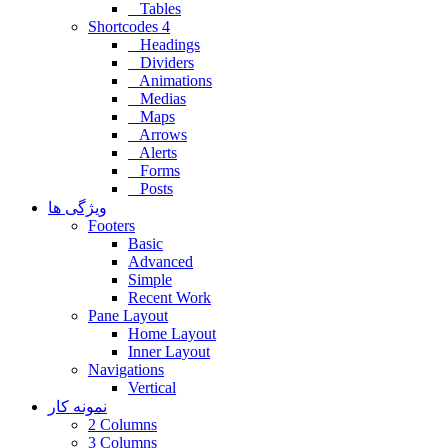
Tables
Shortcodes 4
Headings
Dividers
Animations
Medias
Maps
Arrows
Alerts
Forms
Posts
ویژگی ها
Footers
Basic
Advanced
Simple
Recent Work
Pane Layout
Home Layout
Inner Layout
Navigations
Vertical
نمونه کار
2 Columns
3 Columns