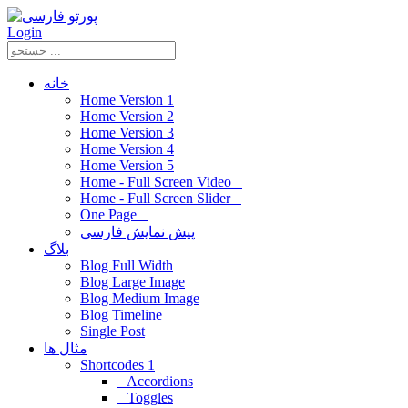
Login
خانه
Home Version 1
Home Version 2
Home Version 3
Home Version 4
Home Version 5
Home - Full Screen Video
Home - Full Screen Slider
One Page
پیش نمایش فارسی
بلاگ
Blog Full Width
Blog Large Image
Blog Medium Image
Blog Timeline
Single Post
مثال ها
Shortcodes 1
Accordions
Toggles