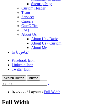
Sitemap Page
Custom Header
Team
Services
Careers
Our Office
FAQ
About Us
About Us - Basic
About Us - Custom
About Me
تماس با ما
Facebook Icon
Linkedin Icon
Twitter Icon
Search Button
Button
Full Width
/
Layouts
/
صفحه ها
Full Width